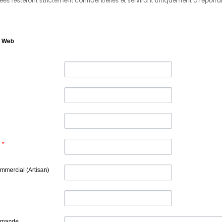
ées resteront strictement confidentielles et serviront uniquement à répon
t Web
e
*
mercial (Artisan)
emande