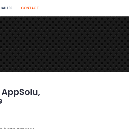
UALITÉS
CONTACT
n AppSolu,
e