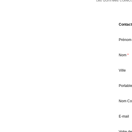
Les données collect
Contac
Prénom
Nom
*
Ville
Portabl
Nom Com
E-mail
Votre d